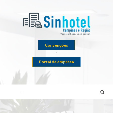
Convenções
¨
Portal da empresa
Menu